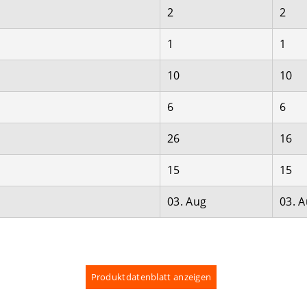
2
2
1
1
10
10
6
6
26
16
15
15
03. Aug
03. 
Produktdatenblatt anzeigen