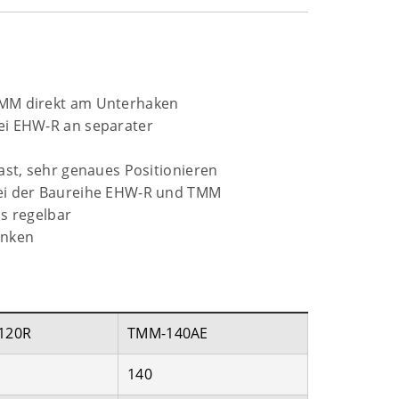
MM direkt am Unterhaken
ei EHW-R an separater
ast, sehr genaues Positionieren
ei der Baureihe EHW-R und TMM
s regelbar
enken
120R
TMM-140AE
140