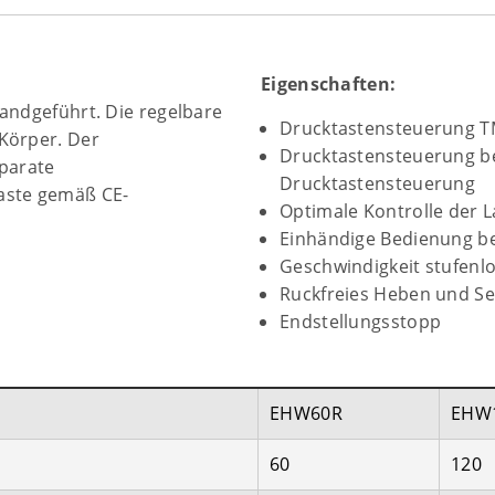
Eigenschaften:
handgeführt. Die regelbare
Drucktastensteuerung T
Körper. Der
Drucktastensteuerung b
eparate
Drucktastensteuerung
aste gemäß CE-
Optimale Kontrolle der L
Einhändige Bedienung b
Geschwindigkeit stufenlo
Ruckfreies Heben und S
Endstellungsstopp
EHW60R
EHW
60
120