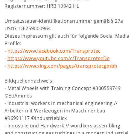
Registernummer: HRB 19942 HL
Umsatzsteuer-Identifikationsnummer gemäß § 27a
UStG: DE259000964
Dieses Impressum gilt auch für folgende Social Media
Profile:
-
https://www.facebook.com/Transprotec
-
https://www.youtube.com/c/TransprotecDe
-
https://www.xing.com/pages/transprotecgmbh
Bildquellennachweis:
- Metal Wheels with Training Concept #300559749
©EtiAmmos
- industrial workers in mechanical engineering //
Arbeiter mit Werkzeugen im Maschinenbau
#96991117 ©industrieblick
- Industrie und Handwerk // wordkers assembling
and constructing gas turbines in a modern industrial