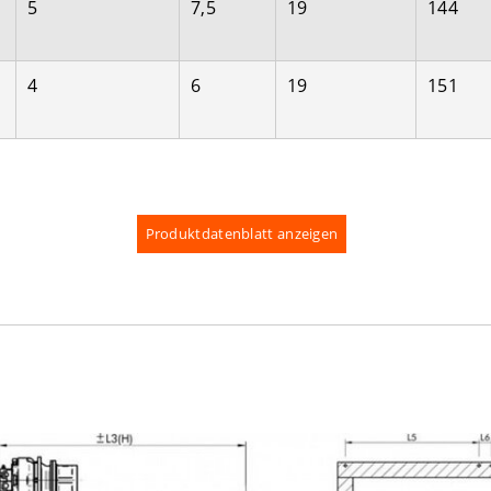
5
7,5
19
144
4
6
19
151
Produktdatenblatt anzeigen