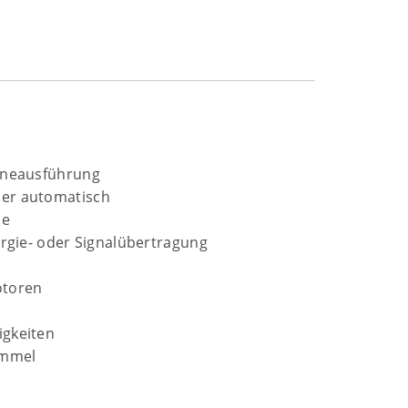
ineausführung
er automatisch
se
ergie- oder Signalübertragung
otoren
igkeiten
ommel