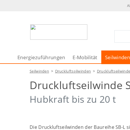
A
Energiezuführungen
E-Mobilität
Seilwinde
Seilwinden
>
Druckluftseilwinden
>
Druckluftseilwinde
Druckluftseilwinde 
Hubkraft bis zu 20 t
Die Druckluftseilwinden der Baureihe SB-L s