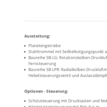
Ausstattung:
Planetengetriebe
Stahltrommel mit Seilbefestigungspunkt
Baureihe SB-LG: Rotationskolben-Drucklu
Fernsteuerung
Baureihe SB-LPR: Radialkolben-Druckluft
Hebelsteuerungsventil und Auslassdämp
Optionen - Steuerung:
Schützsteuerung mit Drucktasten und Not–
Hängetastensteuerung mit Not-Aus in