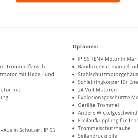
Optionen:
IP 56 TENV Motor in Mar
 am Trommelflansch
Bandbremse, manuell od
ftmotor mit Hebel- und
Stahlschutzmotorgehäu
Schleifringkörper für En
motor mit
24 Volt Motoren
fung
Explosionsgeschützte M
Gerillte Trommel
Andere Wickelgeschwind
Freilaufkupplung für Tr
Trommelschutzhaube
Aus in Schutzart IP 55
Seilandruckrolle