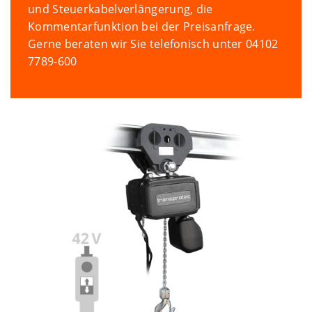
und Steuerkabelverlängerung, die
Kommentarfunktion bei der Preisanfrage.
Gerne beraten wir Sie telefonisch unter 04102
7789-600