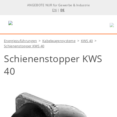
ANGEBOTE NUR für Gewerbe & Industrie
EN
|
DE
Energiezuführungen
>
Kabelwagensysteme
>
KWS 40
>
Schienenstopper KWS 40
Schienenstopper KWS
40