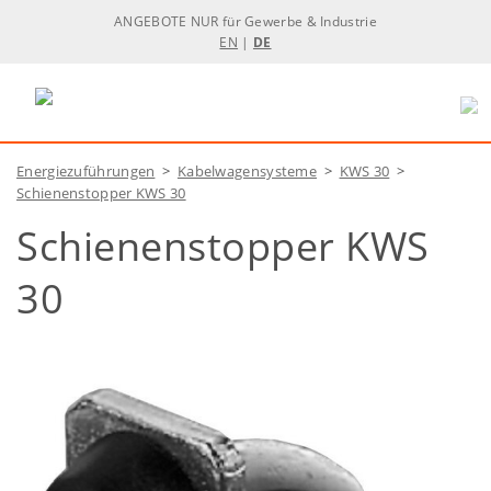
ANGEBOTE NUR für Gewerbe & Industrie
EN
|
DE
Energiezuführungen
>
Kabelwagensysteme
>
KWS 30
>
Schienenstopper KWS 30
Schienenstopper KWS
30